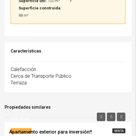
Superficie útil:
100 m²
F
Superficie construida:
88 m²
Características
Calefacción
Cerca de Transporte Público
Terraza
Propiedades similares
200.000€
Apartamento exterior para inversión!!
DESTACADO
VENTA