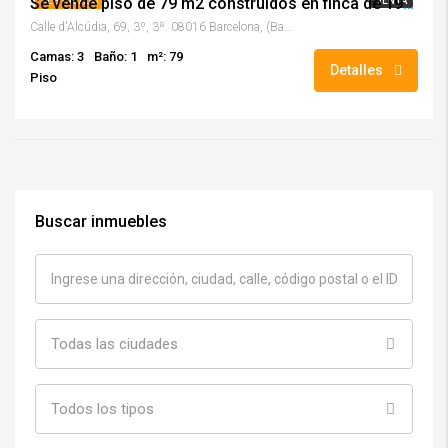
Se vende piso de 79 m2 construidos en finca de 1956 con ascensor 3r piso altura!!
DESTACADO
VENTA
Calle d'Alcúdia, 69, 3º, 3ª. 08016 Barcelona, (Barcelona)
Camas: 3
Baño: 1
m²: 79
Detalles
Piso
Buscar inmuebles
Todas las ciudades
Todos los tipos