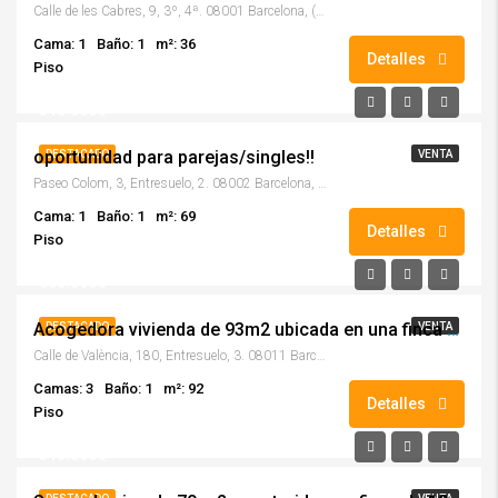
Calle de les Cabres, 9, 3º, 4ª. 08001 Barcelona, (Barcelona)
Cama: 1
Baño: 1
m²: 36
Detalles
Piso
310.000€
oportunidad para parejas/singles!!
DESTACADO
VENTA
Paseo Colom, 3, Entresuelo, 2. 08002 Barcelona, (Barcelona)
Cama: 1
Baño: 1
m²: 69
Detalles
Piso
550.000€
Acogedora vivienda de 93m2 ubicada en una finca regia modernista con servicio de conserjería!!
DESTACADO
VENTA
Calle de València, 180, Entresuelo, 3. 08011 Barcelona, (Barcelona)
Camas: 3
Baño: 1
m²: 92
Detalles
Piso
315.000€