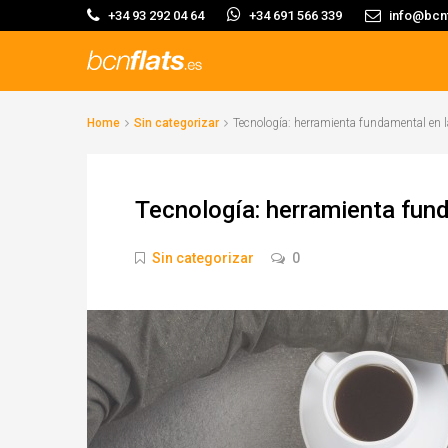
+34 93 292 04 64
+34 691 566 339
info@bcnf
Home
Sin categorizar
Tecnología: herramienta fundamental en l
Tecnología: herramienta fund
Sin categorizar
0