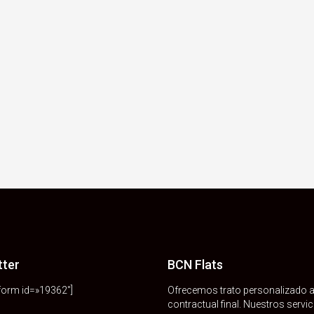
tter
BCN Flats
orm id=»19362″]
Ofrecemos trato personalizado a 
contractual final. Nuestros serv