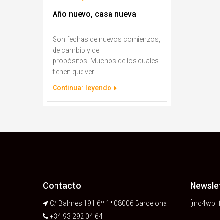
Año nuevo, casa nueva
Son fechas de nuevos comienzos,
de cambio y de
propósitos. Muchos de los cuales
tienen que ver...
Continuar leyendo
Contacto
Newsle
C/ Balmes 191 6º 1ª 08006 Barcelona
[mc4wp_f
+34 93 292 04 64