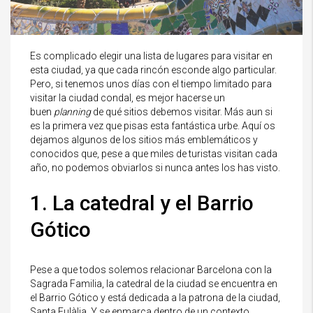
Es complicado elegir una lista de lugares para visitar en
esta ciudad, ya que cada rincón esconde algo particular.
Pero, si tenemos unos días con el tiempo limitado para
visitar la ciudad condal, es mejor hacerse un
buen
planning
de qué sitios debemos visitar. Más aun si
es la primera vez que pisas esta fantástica urbe. Aquí os
dejamos algunos de los sitios más emblemáticos y
conocidos que, pese a que miles de turistas visitan cada
año, no podemos obviarlos si nunca antes los has visto.
1. La catedral y el Barrio
Gótico
Pese a que todos solemos relacionar Barcelona con la
Sagrada Familia, la catedral de la ciudad se encuentra en
el Barrio Gótico y está dedicada a la patrona de la ciudad,
Santa Eulàlia. Y se enmarca dentro de un contexto