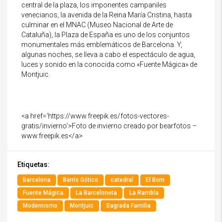
central de la plaza, los imponentes campaniles
venecianos, la avenida de la Reina María Cristina, hasta
culminar en el MNAC (Museo Nacional de Arte de
Cataluña), la Plaza de España es uno de los conjuntos
monumentales más emblemáticos de Barcelona. Y,
algunas noches, se lleva a cabo el espectáculo de agua,
luces y sonido en la conocida como «Fuente Mágica» de
Montjuic.
<a href=’https://www.freepik.es/fotos-vectores-
gratis/invierno’>Foto de invierno creado por bearfotos –
www.freepik.es</a>
Etiquetas:
Barcelona
Barrio Gótico
catedral
El Born
Fuente Mágica
La Barceloneta
La Rambla
Modernismo
Montjuic
Sagrada Familia