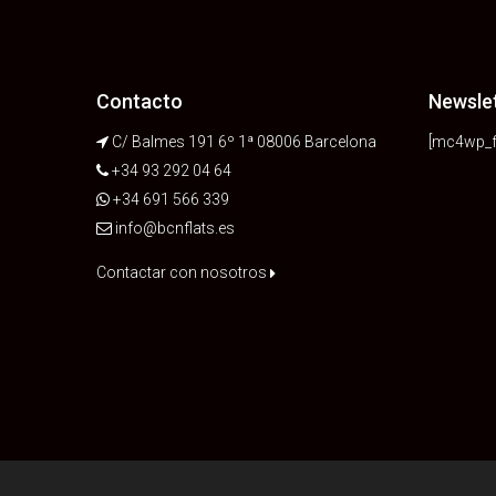
Contacto
Newsle
C/ Balmes 191 6º 1ª 08006 Barcelona
[mc4wp_f
+34 93 292 04 64
+34 691 566 339
info@bcnflats.es
Contactar con nosotros