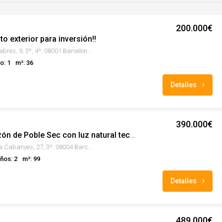
200.000€
o exterior para inversión!!
Calle de les Cabres, 9, 3º, 4ª. 08001 Barcelona, (Barcelona)
o: 1
m²: 36
Detalles
390.000€
En el corazón de Poble Sec con luz natural techos altos de 98 m² !!!
Calle del Poeta Cabanyes, 27, 3º. 08004 Barcelona, (Barcelona)
ños: 2
m²: 99
Detalles
489.000€