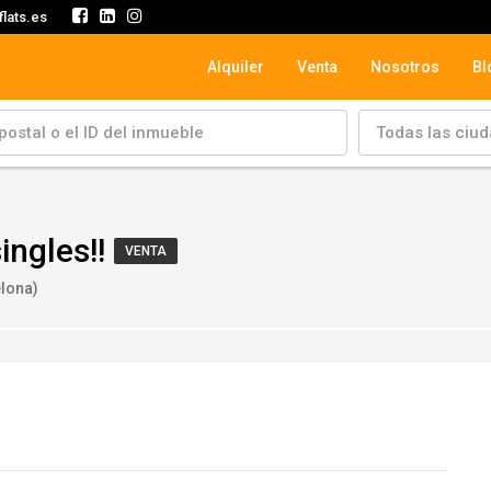
lats.es
Alquiler
Venta
Nosotros
Bl
Todas las ciu
ingles!!
VENTA
elona)