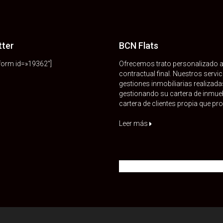
tter
BCN Flats
orm id=»19362″]
Ofrecemos trato personalizado a 
contractual final. Nuestros serv
gestiones inmobiliarias realizada
gestionando su cartera de inmueb
cartera de clientes propia que p
Leer más