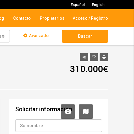
Español
English
og
Contacto
Propietarios
Acceso / Registro
Avanzado
dades
Buscar
310.000€
Solicitar información