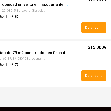
Exclusiva propiedad en venta en l’Esquerra de l’Eixample!!!
Calle Valencia, 29. 08015 Barcelona, (Barcelona)
ño: 1
m²: 80
Detalles
315.000€
Se vende piso de 79 m2 construidos en finca de 1956 con ascensor 3r piso altura!!
Calle d'Alcúdia, 69, 3º, 3ª. 08016 Barcelona, (Barcelona)
ño: 1
m²: 79
Detalles