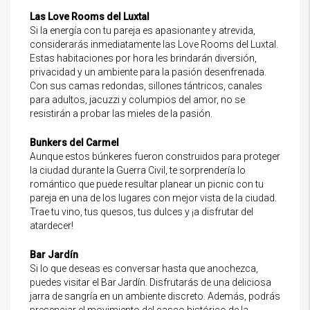
Las Love Rooms del Luxtal
Si la energía con tu pareja es apasionante y atrevida,
considerarás inmediatamente las Love Rooms del Luxtal.
Estas habitaciones por hora les brindarán diversión,
privacidad y un ambiente para la pasión desenfrenada.
Con sus camas redondas, sillones tántricos, canales
para adultos, jacuzzi y columpios del amor, no se
resistirán a probar las mieles de la pasión.
Bunkers del Carmel
Aunque estos búnkeres fueron construidos para proteger
la ciudad durante la Guerra Civil, te sorprendería lo
romántico que puede resultar planear un picnic con tu
pareja en una de los lugares con mejor vista de la ciudad.
Trae tu vino, tus quesos, tus dulces y ¡a disfrutar del
atardecer!
Bar Jardín
Si lo que deseas es conversar hasta que anochezca,
puedes visitar el Bar Jardín. Disfrutarás de una deliciosa
jarra de sangría en un ambiente discreto. Además, podrás
presenciar el movimiento del casco histórico de la