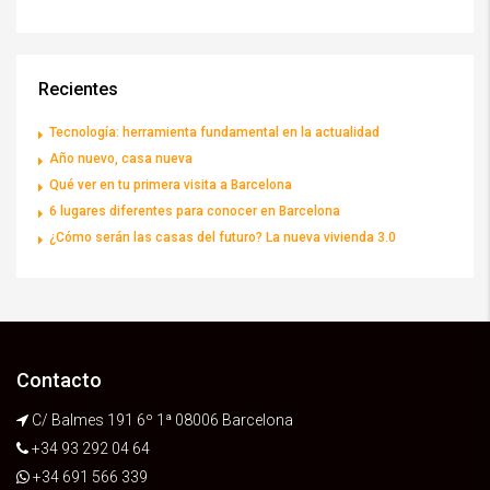
Recientes
Tecnología: herramienta fundamental en la actualidad
Año nuevo, casa nueva
Qué ver en tu primera visita a Barcelona
6 lugares diferentes para conocer en Barcelona
¿Cómo serán las casas del futuro? La nueva vivienda 3.0
Contacto
C/ Balmes 191 6º 1ª 08006 Barcelona
+34 93 292 04 64
+34 691 566 339